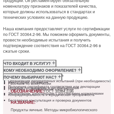
продукции. Он регламентирует обязательную
номенклатуру признаков и показателей качества,
которые должны использоваться в стандартах и
технических условиях на данную продукцию.
Наша компания предоставляет услуги по сертификации
по ГОСТ 30364.2-96. Мы поможем оформить документы,
провести необходимые испытания и получить
подтверждение соответствия на ГОСТ 30364.2-96 в
сжатые сроки.
ЧТО ВХОДИТ В УСЛУГУ?
Консультация по требованиям ГОСТ
КОМУ НЕОБХОДИМО ОФОРМЛЕНИЕ?
Подготовка и подача документов
Производителям
ПОЧЕМУ ВЫБИРАЮТ НАС?
Организация лабораторных испытаний (при необходимости)
Импортёрам продукции
Работаем по всей России
Получение сертификата соответствия или декларации
Оптовым поставщикам и дистрибьюторам
Помогаем с оформлением «под ключ»
ОБОЗНАЧЕНИЕ:
ГОСТ 30364.2-96
Экспортёрам, работающим с российскими нормативами
Конфиденциальность и юридическая прозрачность
Бесплатная консультация и проверка документов
НАЗВАНИЕ:
Продукты яичные. Методы микробиологического