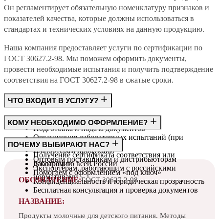
Он регламентирует обязательную номенклатуру признаков и
показателей качества, которые должны использоваться в
стандартах и технических условиях на данную продукцию.
Наша компания предоставляет услуги по сертификации по
ГОСТ 30627.2-98. Мы поможем оформить документы,
провести необходимые испытания и получить подтверждение
соответствия на ГОСТ 30627.2-98 в сжатые сроки.
ЧТО ВХОДИТ В УСЛУГУ?
Консультация по требованиям ГОСТ
КОМУ НЕОБХОДИМО ОФОРМЛЕНИЕ?
Подготовка и подача документов
Организация лабораторных испытаний (при
Производителям
ПОЧЕМУ ВЫБИРАЮТ НАС?
необходимости)
Импортёрам продукции
Получение сертификата соответствия или
Оптовым поставщикам и дистрибьюторам
декларации
Работаем по всей России
Экспортёрам, работающим с российскими
Помогаем с оформлением «под ключ»
нормативами
ОБОЗНАЧЕНИЕ:
ГОСТ 30627.2-98
Конфиденциальность и юридическая прозрачность
Бесплатная консультация и проверка документов
НАЗВАНИЕ:
Продукты молочные для детского питания. Методы