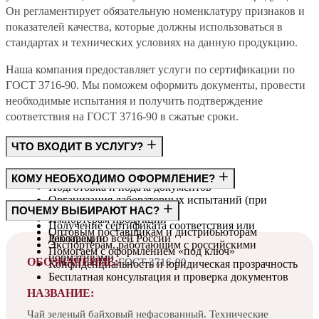
Он регламентирует обязательную номенклатуру признаков и
показателей качества, которые должны использоваться в
стандартах и технических условиях на данную продукцию.
Наша компания предоставляет услуги по сертификации по
ГОСТ 3716-90. Мы поможем оформить документы, провести
необходимые испытания и получить подтверждение
соответствия на ГОСТ 3716-90 в сжатые сроки.
ЧТО ВХОДИТ В УСЛУГУ?
Консультация по требованиям ГОСТ
КОМУ НЕОБХОДИМО ОФОРМЛЕНИЕ?
Подготовка и подача документов
Организация лабораторных испытаний (при
Производителям
ПОЧЕМУ ВЫБИРАЮТ НАС?
необходимости)
Импортёрам продукции
Получение сертификата соответствия или
Оптовым поставщикам и дистрибьюторам
декларации
Работаем по всей России
Экспортёрам, работающим с российскими
Помогаем с оформлением «под ключ»
нормативами
ОБОЗНАЧЕНИЕ:
ГОСТ 3716-90
Конфиденциальность и юридическая прозрачность
Бесплатная консультация и проверка документов
НАЗВАНИЕ:
Чай зеленый байховый нефасованный. Технические