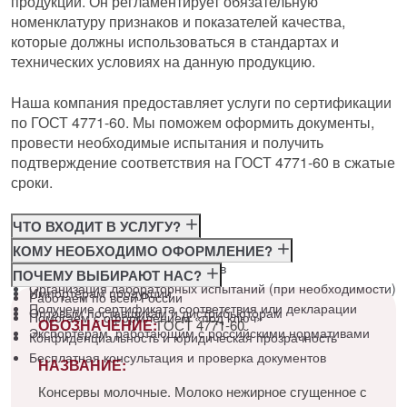
продукции. Он регламентирует обязательную
номенклатуру признаков и показателей качества,
которые должны использоваться в стандартах и
технических условиях на данную продукцию.
Наша компания предоставляет услуги по сертификации
по ГОСТ 4771-60. Мы поможем оформить документы,
провести необходимые испытания и получить
подтверждение соответствия на ГОСТ 4771-60 в сжатые
сроки.
ЧТО ВХОДИТ В УСЛУГУ?
Консультация по требованиям ГОСТ
КОМУ НЕОБХОДИМО ОФОРМЛЕНИЕ?
Подготовка и подача документов
Производителям
ПОЧЕМУ ВЫБИРАЮТ НАС?
Организация лабораторных испытаний (при необходимости)
Импортёрам продукции
Работаем по всей России
Получение сертификата соответствия или декларации
Оптовым поставщикам и дистрибьюторам
Помогаем с оформлением «под ключ»
ОБОЗНАЧЕНИЕ:
ГОСТ 4771-60
Экспортёрам, работающим с российскими нормативами
Конфиденциальность и юридическая прозрачность
Бесплатная консультация и проверка документов
НАЗВАНИЕ:
Консервы молочные. Молоко нежирное сгущенное с