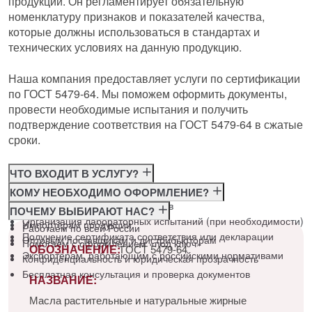
продукции. Он регламентирует обязательную
номенклатуру признаков и показателей качества,
которые должны использоваться в стандартах и
технических условиях на данную продукцию.
Наша компания предоставляет услуги по сертификации
по ГОСТ 5479-64. Мы поможем оформить документы,
провести необходимые испытания и получить
подтверждение соответствия на ГОСТ 5479-64 в сжатые
сроки.
ЧТО ВХОДИТ В УСЛУГУ?
Консультация по требованиям ГОСТ
КОМУ НЕОБХОДИМО ОФОРМЛЕНИЕ?
Подготовка и подача документов
Производителям
ПОЧЕМУ ВЫБИРАЮТ НАС?
Организация лабораторных испытаний (при необходимости)
Импортёрам продукции
Работаем по всей России
Получение сертификата соответствия или декларации
Оптовым поставщикам и дистрибьюторам
Помогаем с оформлением «под ключ»
ОБОЗНАЧЕНИЕ:
ГОСТ 5479-64
Экспортёрам, работающим с российскими нормативами
Конфиденциальность и юридическая прозрачность
Бесплатная консультация и проверка документов
НАЗВАНИЕ:
Масла растительные и натуральные жирные