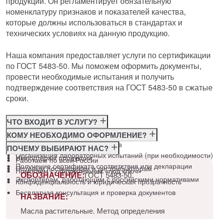
продукции. Он регламентирует обязательную
номенклатуру признаков и показателей качества,
которые должны использоваться в стандартах и
технических условиях на данную продукцию.
Наша компания предоставляет услуги по сертификации
по ГОСТ 5483-50. Мы поможем оформить документы,
провести необходимые испытания и получить
подтверждение соответствия на ГОСТ 5483-50 в сжатые
сроки.
ЧТО ВХОДИТ В УСЛУГУ?
Консультация по требованиям ГОСТ
КОМУ НЕОБХОДИМО ОФОРМЛЕНИЕ?
Подготовка и подача документов
Производителям
ПОЧЕМУ ВЫБИРАЮТ НАС?
Организация лабораторных испытаний (при необходимости)
Импортёрам продукции
Работаем по всей России
Получение сертификата соответствия или декларации
Оптовым поставщикам и дистрибьюторам
Помогаем с оформлением «под ключ»
ОБОЗНАЧЕНИЕ:
ГОСТ 5483-50
Экспортёрам, работающим с российскими нормативами
Конфиденциальность и юридическая прозрачность
Бесплатная консультация и проверка документов
НАЗВАНИЕ:
Масла растительные. Метод определения