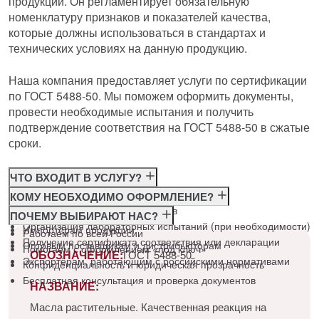
продукции. Он регламентирует обязательную
номенклатуру признаков и показателей качества,
которые должны использоваться в стандартах и
технических условиях на данную продукцию.
Наша компания предоставляет услуги по сертификации
по ГОСТ 5488-50. Мы поможем оформить документы,
провести необходимые испытания и получить
подтверждение соответствия на ГОСТ 5488-50 в сжатые
сроки.
ЧТО ВХОДИТ В УСЛУГУ?
Консультация по требованиям ГОСТ
КОМУ НЕОБХОДИМО ОФОРМЛЕНИЕ?
Подготовка и подача документов
Производителям
ПОЧЕМУ ВЫБИРАЮТ НАС?
Организация лабораторных испытаний (при необходимости)
Импортёрам продукции
Работаем по всей России
Получение сертификата соответствия или декларации
Оптовым поставщикам и дистрибьюторам
Помогаем с оформлением «под ключ»
ОБОЗНАЧЕНИЕ:
ГОСТ 5488-50
Экспортёрам, работающим с российскими нормативами
Конфиденциальность и юридическая прозрачность
Бесплатная консультация и проверка документов
НАЗВАНИЕ:
Масла растительные. Качественная реакция на