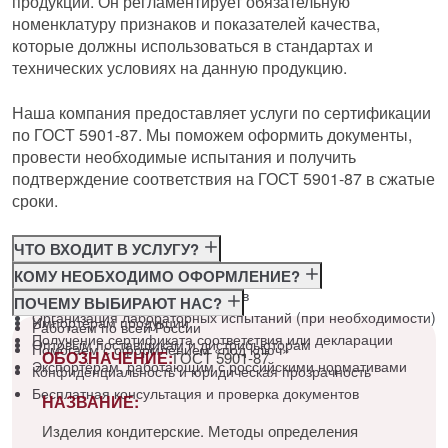
продукции. Он регламентирует обязательную
номенклатуру признаков и показателей качества,
которые должны использоваться в стандартах и
технических условиях на данную продукцию.
Наша компания предоставляет услуги по сертификации
по ГОСТ 5901-87. Мы поможем оформить документы,
провести необходимые испытания и получить
подтверждение соответствия на ГОСТ 5901-87 в сжатые
сроки.
ЧТО ВХОДИТ В УСЛУГУ?
Консультация по требованиям ГОСТ
КОМУ НЕОБХОДИМО ОФОРМЛЕНИЕ?
Подготовка и подача документов
Производителям
ПОЧЕМУ ВЫБИРАЮТ НАС?
Организация лабораторных испытаний (при необходимости)
Импортёрам продукции
Работаем по всей России
Получение сертификата соответствия или декларации
Оптовым поставщикам и дистрибьюторам
Помогаем с оформлением «под ключ»
ОБОЗНАЧЕНИЕ:
ГОСТ 5901-87
Экспортёрам, работающим с российскими нормативами
Конфиденциальность и юридическая прозрачность
Бесплатная консультация и проверка документов
НАЗВАНИЕ:
Изделия кондитерские. Методы определения