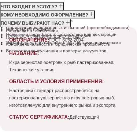
ЧТО ВХОДИТ В УСЛУГУ?
Консультация по требованиям ГОСТ
КОМУ НЕОБХОДИМО ОФОРМЛЕНИЕ?
Подготовка и подача документов
Производителям
ПОЧЕМУ ВЫБИРАЮТ НАС?
Организация лабораторных испытаний (при необходимости)
Импортёрам продукции
Работаем по всей России
Получение сертификата соответствия или декларации
Оптовым поставщикам и дистрибьюторам
Помогаем с оформлением «под ключ»
ОБОЗНАЧЕНИЕ:
ГОСТ 6052-2004
Экспортёрам, работающим с российскими нормативами
Конфиденциальность и юридическая прозрачность
Бесплатная консультация и проверка документов
НАЗВАНИЕ:
Икра зернистая осетровых рыб пастеризованная.
Технические условия
ОБЛАСТЬ И УСЛОВИЯ ПРИМЕНЕНИЯ:
Настоящий стандарт распространяется на
пастеризованную зернистую икру осетровых рыб,
изготовляемую для внутреннего рынка и экспорта
СТАТУС СЕРТИФИКАТА:
Действующий