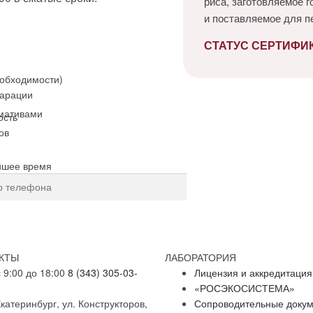
риса, заготовляемое 
и поставляемое для п
СТАТУС СЕРТИФИК
еобходимости)
ларации
мативами
ость
ов
йшее время
рсональных данных
КТЫ
ЛАБОРАТОРИЯ
 9:00 до 18:00
8 (343) 305-03-
Лицензия и аккредитация
«РОСЭКОСИСТЕМА»
катеринбург, ул. Конструкторов,
Сопроводительные доку