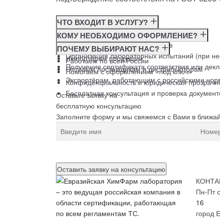
ЧТО ВХОДИТ В УСЛУГУ?
Консультация по требованиям ГОСТ
КОМУ НЕОБХОДИМО ОФОРМЛЕНИЕ?
Подготовка и подача документов
Производителям
ПОЧЕМУ ВЫБИРАЮТ НАС?
Организация лабораторных испытаний (при н
Импортёрам продукции
Работаем по всей России
Получение сертификата соответствия или дек
Оптовым поставщикам и дистрибьюторам
Помогаем с оформлением «под ключ»
Экспортёрам, работающим с российскими нор
Конфиденциальность и юридическая прозрачн
Бесплатная консультация и проверка документ
Оставьте заявку на
бесплатную
консультацию
Заполните форму и мы свяжемся с Вами в ближа
Нажимая на кнопку, вы разрешаете
обработку пе
КОНТА
Пн-Пт с
16
город Е