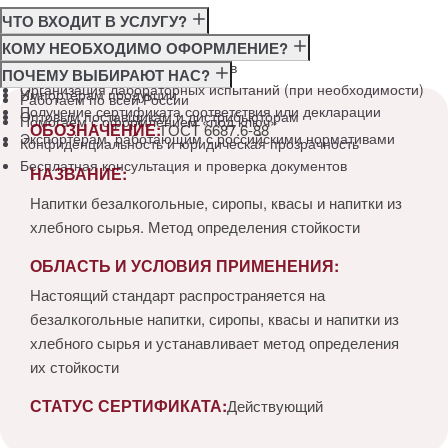
ЧТО ВХОДИТ В УСЛУГУ?
Консультация по требованиям ГОСТ
КОМУ НЕОБХОДИМО ОФОРМЛЕНИЕ?
Подготовка и подача документов
Производителям
ПОЧЕМУ ВЫБИРАЮТ НАС?
Организация лабораторных испытаний (при необходимости)
Импортёрам продукции
Работаем по всей России
Получение сертификата соответствия или декларации
Оптовым поставщикам и дистрибьюторам
Помогаем с оформлением «под ключ»
ОБОЗНАЧЕНИЕ:
ГОСТ 6687.6-88
Экспортёрам, работающим с российскими нормативами
Конфиденциальность и юридическая прозрачность
Бесплатная консультация и проверка документов
НАЗВАНИЕ:
Напитки безалкогольные, сиропы, квасы и напитки из
хлебного сырья. Метод определения стойкости
ОБЛАСТЬ И УСЛОВИЯ ПРИМЕНЕНИЯ:
Настоящий стандарт распространяется на
безалкогольные напитки, сиропы, квасы и напитки из
хлебного сырья и устанавливает метод определения
их стойкости
СТАТУС СЕРТИФИКАТА:
Действующий