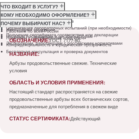
ЧТО ВХОДИТ В УСЛУГУ?
Консультация по требованиям ГОСТ
КОМУ НЕОБХОДИМО ОФОРМЛЕНИЕ?
Подготовка и подача документов
Производителям
ПОЧЕМУ ВЫБИРАЮТ НАС?
Организация лабораторных испытаний (при необходимости)
Импортёрам продукции
Работаем по всей России
Получение сертификата соответствия или декларации
Оптовым поставщикам и дистрибьюторам
Помогаем с оформлением «под ключ»
ОБОЗНАЧЕНИЕ:
ГОСТ 7177-80
Экспортёрам, работающим с российскими нормативами
Конфиденциальность и юридическая прозрачность
Бесплатная консультация и проверка документов
НАЗВАНИЕ:
Арбузы продовольственные свежие. Технические
условия
ОБЛАСТЬ И УСЛОВИЯ ПРИМЕНЕНИЯ:
Настоящий стандарт распространяется на свежие
продовольственные арбузы всех ботанических сортов,
предназначенные для потребления в свежем виде
СТАТУС СЕРТИФИКАТА:
Действующий