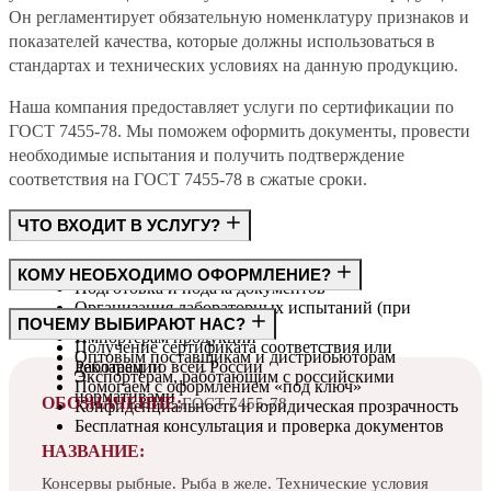
Он регламентирует обязательную номенклатуру признаков и
показателей качества, которые должны использоваться в
стандартах и технических условиях на данную продукцию.
Наша компания предоставляет услуги по сертификации по
ГОСТ 7455-78. Мы поможем оформить документы, провести
необходимые испытания и получить подтверждение
соответствия на ГОСТ 7455-78 в сжатые сроки.
ЧТО ВХОДИТ В УСЛУГУ?
Консультация по требованиям ГОСТ
КОМУ НЕОБХОДИМО ОФОРМЛЕНИЕ?
Подготовка и подача документов
Организация лабораторных испытаний (при
Производителям
ПОЧЕМУ ВЫБИРАЮТ НАС?
необходимости)
Импортёрам продукции
Получение сертификата соответствия или
Оптовым поставщикам и дистрибьюторам
декларации
Работаем по всей России
Экспортёрам, работающим с российскими
Помогаем с оформлением «под ключ»
нормативами
ОБОЗНАЧЕНИЕ:
ГОСТ 7455-78
Конфиденциальность и юридическая прозрачность
Бесплатная консультация и проверка документов
НАЗВАНИЕ:
Консервы рыбные. Рыба в желе. Технические условия