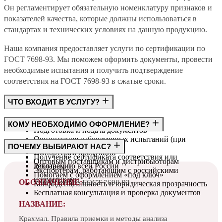
Он регламентирует обязательную номенклатуру признаков и
показателей качества, которые должны использоваться в
стандартах и технических условиях на данную продукцию.
Наша компания предоставляет услуги по сертификации по
ГОСТ 7698-93. Мы поможем оформить документы, провести
необходимые испытания и получить подтверждение
соответствия на ГОСТ 7698-93 в сжатые сроки.
ЧТО ВХОДИТ В УСЛУГУ?
Консультация по требованиям ГОСТ
КОМУ НЕОБХОДИМО ОФОРМЛЕНИЕ?
Подготовка и подача документов
Организация лабораторных испытаний (при
Производителям
ПОЧЕМУ ВЫБИРАЮТ НАС?
необходимости)
Импортёрам продукции
Получение сертификата соответствия или
Оптовым поставщикам и дистрибьюторам
декларации
Работаем по всей России
Экспортёрам, работающим с российскими
Помогаем с оформлением «под ключ»
нормативами
ОБОЗНАЧЕНИЕ:
ГОСТ 7698-93
Конфиденциальность и юридическая прозрачность
Бесплатная консультация и проверка документов
НАЗВАНИЕ:
Крахмал. Правила приемки и методы анализа