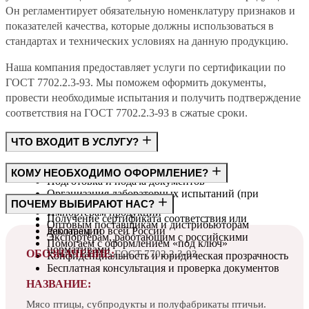
Он регламентирует обязательную номенклатуру признаков и
показателей качества, которые должны использоваться в
стандартах и технических условиях на данную продукцию.
Наша компания предоставляет услуги по сертификации по
ГОСТ 7702.2.3-93. Мы поможем оформить документы,
провести необходимые испытания и получить подтверждение
соответствия на ГОСТ 7702.2.3-93 в сжатые сроки.
ЧТО ВХОДИТ В УСЛУГУ?
Консультация по требованиям ГОСТ
КОМУ НЕОБХОДИМО ОФОРМЛЕНИЕ?
Подготовка и подача документов
Организация лабораторных испытаний (при
Производителям
ПОЧЕМУ ВЫБИРАЮТ НАС?
необходимости)
Импортёрам продукции
Получение сертификата соответствия или
Оптовым поставщикам и дистрибьюторам
декларации
Работаем по всей России
Экспортёрам, работающим с российскими
Помогаем с оформлением «под ключ»
нормативами
ОБОЗНАЧЕНИЕ:
ГОСТ 7702.2.3-93
Конфиденциальность и юридическая прозрачность
Бесплатная консультация и проверка документов
НАЗВАНИЕ:
Мясо птицы, субпродукты и полуфабрикаты птичьи.