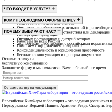
ЧТО ВХОДИТ В УСЛУГУ?
Консультация по требованиям ГОСТ
КОМУ НЕОБХОДИМО ОФОРМЛЕНИЕ?
Подготовка и подача документов
Организация лабораторных испытаний (при необходи
Производителям
ПОЧЕМУ ВЫБИРАЮТ НАС?
Получение сертификата соответствия или декларации
Импортёрам продукции
Оптовым поставщикам и дистрибьюторам
Работаем по всей России
Экспортёрам, работающим с российскими норматива
Помогаем с оформлением «под ключ»
Конфиденциальность и юридическая прозрачность
Бесплатная консультация и проверка документов
Оставьте заявку на
бесплатную
консультацию
Заполните форму и мы свяжемся с Вами в ближайшее время
Нажимая на кнопку, вы разрешаете
обработку персональных д
Евразийская ХимФарм лаборатория – это ведущая российская к
Первоуральске, Верхней Пышме, Арамиле, Ревде, Сысерти, Бер