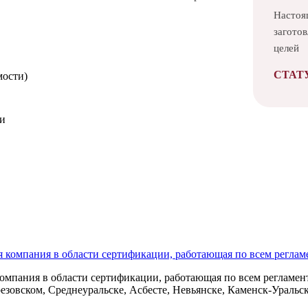
Настоя
загото
целей
СТАТ
мости)
ми
анных
омпания в области сертификации, работающая по всем регламент
езовском, Среднеуральске, Асбесте, Невьянске, Каменск-Уральс