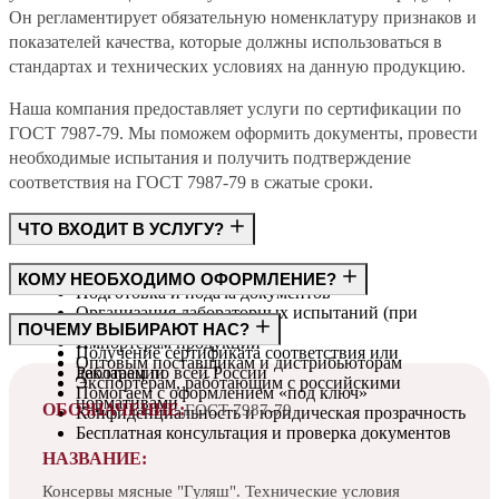
Он регламентирует обязательную номенклатуру признаков и
показателей качества, которые должны использоваться в
стандартах и технических условиях на данную продукцию.
Наша компания предоставляет услуги по сертификации по
ГОСТ 7987-79. Мы поможем оформить документы, провести
необходимые испытания и получить подтверждение
соответствия на ГОСТ 7987-79 в сжатые сроки.
ЧТО ВХОДИТ В УСЛУГУ?
Консультация по требованиям ГОСТ
КОМУ НЕОБХОДИМО ОФОРМЛЕНИЕ?
Подготовка и подача документов
Организация лабораторных испытаний (при
Производителям
ПОЧЕМУ ВЫБИРАЮТ НАС?
необходимости)
Импортёрам продукции
Получение сертификата соответствия или
Оптовым поставщикам и дистрибьюторам
декларации
Работаем по всей России
Экспортёрам, работающим с российскими
Помогаем с оформлением «под ключ»
нормативами
ОБОЗНАЧЕНИЕ:
ГОСТ 7987-79
Конфиденциальность и юридическая прозрачность
Бесплатная консультация и проверка документов
НАЗВАНИЕ:
Консервы мясные "Гуляш". Технические условия