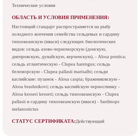
Технические условия
ОБЛАСТЬ И УСЛОВИЯ ПРИМЕНЕНИЯ:
Настоящий стандарт распространяется на рыбу
холодного копчения семейства сельдевых и сардину
тихоокеанскую (иваси) следующих биологических
видов: сельдь азово-черноморскую (донскую,
днепровскую, дунайскую, керченскую), - Alosa pontica;
сельдь атлантическую - Clupea harengus; сельдь
беломорскую - Clupea pallasii marisalbi; сельди
каспийские: пузанок - Alosa caspia; бражниковскую -
Alosa brashnikovi; сельдь каспийскую черноспинку -
Аlosa kesseri kesseri; сельдь тихоокеанскую - Clupea
pallasii и сардину тихоокеанскую (иваси) - Sardinops
melanostictus
СТАТУС СЕРТИФИКАТА:
Действующий