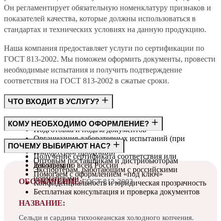
Он регламентирует обязательную номенклатуру признаков и
показателей качества, которые должны использоваться в
стандартах и технических условиях на данную продукцию.
Наша компания предоставляет услуги по сертификации по
ГОСТ 813-2002. Мы поможем оформить документы, провести
необходимые испытания и получить подтверждение
соответствия на ГОСТ 813-2002 в сжатые сроки.
ЧТО ВХОДИТ В УСЛУГУ?
Консультация по требованиям ГОСТ
КОМУ НЕОБХОДИМО ОФОРМЛЕНИЕ?
Подготовка и подача документов
Организация лабораторных испытаний (при
Производителям
ПОЧЕМУ ВЫБИРАЮТ НАС?
необходимости)
Импортёрам продукции
Получение сертификата соответствия или
Оптовым поставщикам и дистрибьюторам
декларации
Работаем по всей России
Экспортёрам, работающим с российскими
Помогаем с оформлением «под ключ»
нормативами
ОБОЗНАЧЕНИЕ:
ГОСТ 813-2002
Конфиденциальность и юридическая прозрачность
Бесплатная консультация и проверка документов
НАЗВАНИЕ:
Сельди и сардина тихоокеанская холодного копчения.