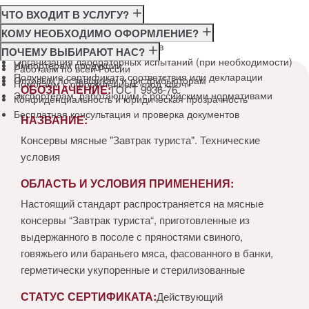
ЧТО ВХОДИТ В УСЛУГУ?
Консультация по требованиям ГОСТ
КОМУ НЕОБХОДИМО ОФОРМЛЕНИЕ?
Подготовка и подача документов
Производителям
ПОЧЕМУ ВЫБИРАЮТ НАС?
Организация лабораторных испытаний (при необходимости)
Импортёрам продукции
Работаем по всей России
Получение сертификата соответствия или декларации
Оптовым поставщикам и дистрибьюторам
Помогаем с оформлением «под ключ»
ОБОЗНАЧЕНИЕ:
ГОСТ 9936-76
Экспортёрам, работающим с российскими нормативами
Конфиденциальность и юридическая прозрачность
Бесплатная консультация и проверка документов
НАЗВАНИЕ:
Консервы мясные "Завтрак туриста". Технические
условия
ОБЛАСТЬ И УСЛОВИЯ ПРИМЕНЕНИЯ:
Настоящий стандарт распространяется на мясные
консервы “Завтрак туриста“, приготовленные из
выдержанного в посоле с пряностями свиного,
говяжьего или бараньего мяса, фасованного в банки,
герметически укупоренные и стерилизованные
СТАТУС СЕРТИФИКАТА:
Действующий