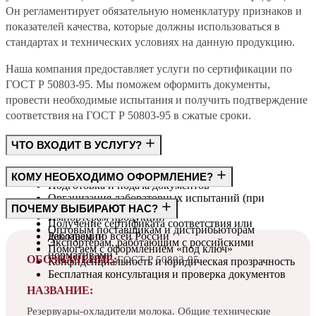
Он регламентирует обязательную номенклатуру признаков и
показателей качества, которые должны использоваться в
стандартах и технических условиях на данную продукцию.
Наша компания предоставляет услуги по сертификации по
ГОСТ Р 50803-95. Мы поможем оформить документы,
провести необходимые испытания и получить подтверждение
соответствия на ГОСТ Р 50803-95 в сжатые сроки.
ЧТО ВХОДИТ В УСЛУГУ?
Консультация по требованиям ГОСТ
КОМУ НЕОБХОДИМО ОФОРМЛЕНИЕ?
Подготовка и подача документов
Организация лабораторных испытаний (при
Производителям
ПОЧЕМУ ВЫБИРАЮТ НАС?
необходимости)
Импортёрам продукции
Получение сертификата соответствия или
Оптовым поставщикам и дистрибьюторам
декларации
Работаем по всей России
Экспортёрам, работающим с российскими
Помогаем с оформлением «под ключ»
нормативами
ОБОЗНАЧЕНИЕ:
ГОСТ Р 50803-95
Конфиденциальность и юридическая прозрачность
Бесплатная консультация и проверка документов
НАЗВАНИЕ:
Резервуары-охладители молока. Общие технические