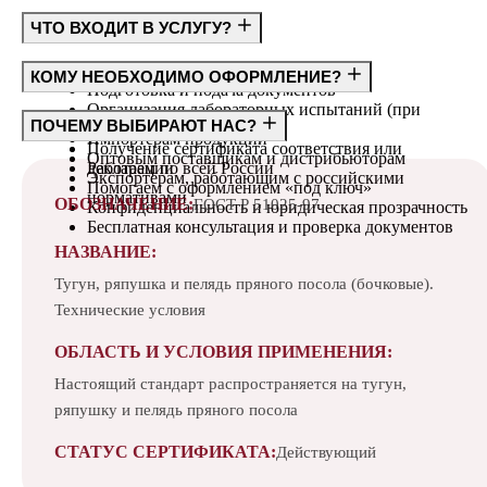
ЧТО ВХОДИТ В УСЛУГУ?
Консультация по требованиям ГОСТ
КОМУ НЕОБХОДИМО ОФОРМЛЕНИЕ?
Подготовка и подача документов
Организация лабораторных испытаний (при
Производителям
ПОЧЕМУ ВЫБИРАЮТ НАС?
необходимости)
Импортёрам продукции
Получение сертификата соответствия или
Оптовым поставщикам и дистрибьюторам
декларации
Работаем по всей России
Экспортёрам, работающим с российскими
Помогаем с оформлением «под ключ»
нормативами
ОБОЗНАЧЕНИЕ:
ГОСТ Р 51025-97
Конфиденциальность и юридическая прозрачность
Бесплатная консультация и проверка документов
НАЗВАНИЕ:
Тугун, ряпушка и пелядь пряного посола (бочковые).
Технические условия
ОБЛАСТЬ И УСЛОВИЯ ПРИМЕНЕНИЯ:
Настоящий стандарт распространяется на тугун,
ряпушку и пелядь пряного посола
СТАТУС СЕРТИФИКАТА:
Действующий