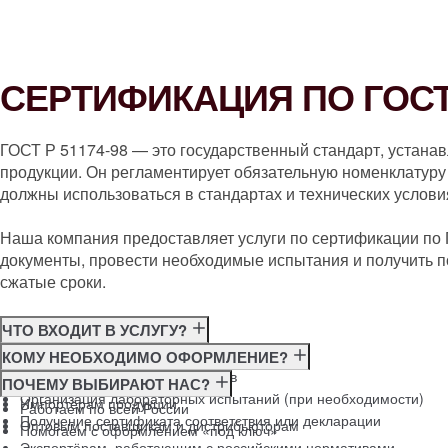
СЕРТИФИКАЦИЯ ПО ГОСТ 
ГОСТ Р 51174-98 — это государственный стандарт, устана
продукции. Он регламентирует обязательную номенклатуру 
должны использоваться в стандартах и технических услови
Наша компания предоставляет услуги по сертификации по
документы, провести необходимые испытания и получить п
сжатые сроки.
ЧТО ВХОДИТ В УСЛУГУ?
Консультация по требованиям ГОСТ
КОМУ НЕОБХОДИМО ОФОРМЛЕНИЕ?
Подготовка и подача документов
Производителям
ПОЧЕМУ ВЫБИРАЮТ НАС?
Организация лабораторных испытаний (при необходимости)
Импортёрам продукции
Работаем по всей России
Получение сертификата соответствия или декларации
Оптовым поставщикам и дистрибьюторам
Помогаем с оформлением «под ключ»
Экспортёрам, работающим с российскими нормативами