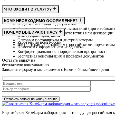
ЧТО ВХОДИТ В УСЛУГУ?
Консультация по требованиям ГОСТ
КОМУ НЕОБХОДИМО ОФОРМЛЕНИЕ?
Подготовка и подача документов
Организация лабораторных испытаний (при необходи
Производителям
ПОЧЕМУ ВЫБИРАЮТ НАС?
Получение сертификата соответствия или декларации
Импортёрам продукции
Оптовым поставщикам и дистрибьюторам
Работаем по всей России
Экспортёрам, работающим с российскими норматива
Помогаем с оформлением «под ключ»
Конфиденциальность и юридическая прозрачность
Бесплатная консультация и проверка документов
Оставьте заявку на
бесплатную
консультацию
Заполните форму и мы свяжемся с Вами в ближайшее время
Нажимая на кнопку, вы разрешаете
обработку персональных д
Евразийская ХимФарм лаборатория – это ведущая российская к