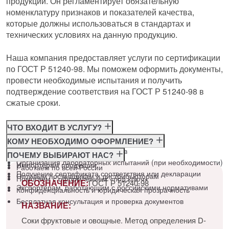
продукции. Он регламентирует обязательную
номенклатуру признаков и показателей качества,
которые должны использоваться в стандартах и
технических условиях на данную продукцию.
Наша компания предоставляет услуги по сертификации
по ГОСТ Р 51240-98. Мы поможем оформить документы,
провести необходимые испытания и получить
подтверждение соответствия на ГОСТ Р 51240-98 в
сжатые сроки.
ЧТО ВХОДИТ В УСЛУГУ?
Консультация по требованиям ГОСТ
КОМУ НЕОБХОДИМО ОФОРМЛЕНИЕ?
Подготовка и подача документов
Производителям
ПОЧЕМУ ВЫБИРАЮТ НАС?
Организация лабораторных испытаний (при необходимости)
Импортёрам продукции
Работаем по всей России
Получение сертификата соответствия или декларации
Оптовым поставщикам и дистрибьюторам
Помогаем с оформлением «под ключ»
ОБОЗНАЧЕНИЕ:
ГОСТ Р 51240-98
Экспортёрам, работающим с российскими нормативами
Конфиденциальность и юридическая прозрачность
Бесплатная консультация и проверка документов
НАЗВАНИЕ:
Соки фруктовые и овощные. Метод определения D-