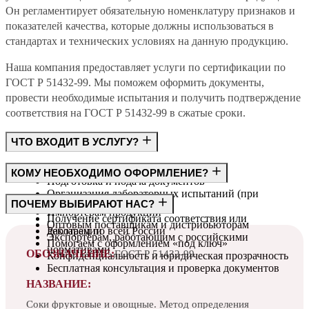
Он регламентирует обязательную номенклатуру признаков и
показателей качества, которые должны использоваться в
стандартах и технических условиях на данную продукцию.
Наша компания предоставляет услуги по сертификации по
ГОСТ Р 51432-99. Мы поможем оформить документы,
провести необходимые испытания и получить подтверждение
соответствия на ГОСТ Р 51432-99 в сжатые сроки.
ЧТО ВХОДИТ В УСЛУГУ?
Консультация по требованиям ГОСТ
КОМУ НЕОБХОДИМО ОФОРМЛЕНИЕ?
Подготовка и подача документов
Организация лабораторных испытаний (при
Производителям
ПОЧЕМУ ВЫБИРАЮТ НАС?
необходимости)
Импортёрам продукции
Получение сертификата соответствия или
Оптовым поставщикам и дистрибьюторам
декларации
Работаем по всей России
Экспортёрам, работающим с российскими
Помогаем с оформлением «под ключ»
нормативами
ОБОЗНАЧЕНИЕ:
ГОСТ Р 51432-99
Конфиденциальность и юридическая прозрачность
Бесплатная консультация и проверка документов
НАЗВАНИЕ:
Соки фруктовые и овощные. Метод определения