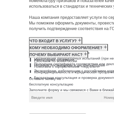
номенклатуру признаков и показателей кач
использоваться в стандартах и технических
Наша компания предоставляет услуги по се
Мы поможем оформить документы, провест
получить подтверждение соответствия на ГО
ЧТО ВХОДИТ В УСЛУГУ?
Консультация по требованиям ГОСТ
КОМУ НЕОБХОДИМО ОФОРМЛЕНИЕ?
Подготовка и подача документов
Производителям
ПОЧЕМУ ВЫБИРАЮТ НАС?
Организация лабораторных испытаний (при н
Импортёрам продукции
Работаем по всей России
Получение сертификата соответствия или дек
Оптовым поставщикам и дистрибьюторам
Помогаем с оформлением «под ключ»
Экспортёрам, работающим с российскими нор
Конфиденциальность и юридическая прозрачн
Бесплатная консультация и проверка документ
Оставьте заявку на
бесплатную
консультацию
Заполните форму и мы свяжемся с Вами в ближа
Нажимая на кнопку, вы разрешаете
обработку пе