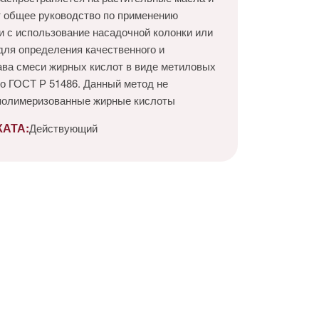
т общее руководство по применению
и с использование насадочной колонки или
для определения качественного и
ава смеси жирных кислот в виде метиловых
о ГОСТ Р 51486. Данный метод не
 полимеризованные жирные кислоты
АТА:
Действующий