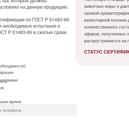
ества, которые должны
животные жиры и дае
 условиях на данную продукцию.
газовой хроматографи
ртификации по ГОСТ Р 51483-99.
капиллярной колонки 
и необходимые испытания и
количественного сост
СТ Р 51483-99 в сжатые сроки.
эфиров, полученных п
распространяется на
СТАТУС СЕРТИФИК
еобходимости)
ларации
мативами
ость
ов
йшее время
рсональных данных