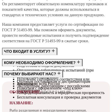
Он регламентирует обязательную номенклатуру признаков и
показателей качества, которые должны использоваться в
стандартах и технических условиях на данную продукцию.
Наша компания предоставляет услуги по сертификации по
ГОСТ Р 51493-99. Мы поможем оформить документы,
провести необходимые испытания и получить подтверждение
соответствия на ГОСТ Р 51493-99 в сжатые сроки.
ЧТО ВХОДИТ В УСЛУГУ?
Консультация по требованиям ГОСТ
КОМУ НЕОБХОДИМО ОФОРМЛЕНИЕ?
Подготовка и подача документов
Организация лабораторных испытаний (при
Производителям
ПОЧЕМУ ВЫБИРАЮТ НАС?
необходимости)
Импортёрам продукции
Получение сертификата соответствия или
Оптовым поставщикам и дистрибьюторам
декларации
Работаем по всей России
Экспортёрам, работающим с российскими
Помогаем с оформлением «под ключ»
нормативами
ОБОЗНАЧЕНИЕ:
ГОСТ Р 51493-99
Конфиденциальность и юридическая прозрачность
Бесплатная консультация и проверка документов
НАЗВАНИЕ:
Рыба разделанная и неразделанная мороженая.