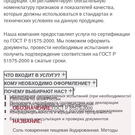
продукции. Он регламентирует обязательную
номенклатуру признаков и показателей качества,
которые должны использоваться в стандартах и
технических условиях на данную продукцию.
Наша компания предоставляет услуги по сертификации
по ГОСТ Р 51575-2000. Мы поможем оформить
документы, провести необходимые испытания и
получить подтверждение соответствия на ГОСТ Р
51575-2000 в сжатые сроки.
ЧТО ВХОДИТ В УСЛУГУ?
Консультация по требованиям ГОСТ
КОМУ НЕОБХОДИМО ОФОРМЛЕНИЕ?
Подготовка и подача документов
Производителям
ПОЧЕМУ ВЫБИРАЮТ НАС?
Организация лабораторных испытаний (при необходимости)
Импортёрам продукции
Работаем по всей России
Получение сертификата соответствия или декларации
Оптовым поставщикам и дистрибьюторам
Помогаем с оформлением «под ключ»
ОБОЗНАЧЕНИЕ:
ГОСТ Р 51575-2000
Экспортёрам, работающим с российскими нормативами
Конфиденциальность и юридическая прозрачность
Бесплатная консультация и проверка документов
НАЗВАНИЕ:
Соль поваренная пищевая йодированная. Методы