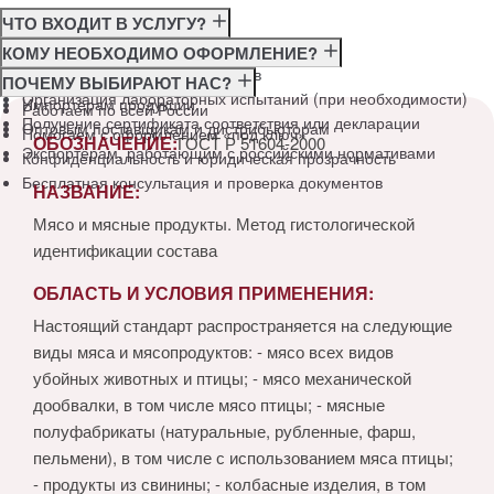
ЧТО ВХОДИТ В УСЛУГУ?
Консультация по требованиям ГОСТ
КОМУ НЕОБХОДИМО ОФОРМЛЕНИЕ?
Подготовка и подача документов
Производителям
ПОЧЕМУ ВЫБИРАЮТ НАС?
Организация лабораторных испытаний (при необходимости)
Импортёрам продукции
Работаем по всей России
Получение сертификата соответствия или декларации
Оптовым поставщикам и дистрибьюторам
Помогаем с оформлением «под ключ»
ОБОЗНАЧЕНИЕ:
ГОСТ Р 51604-2000
Экспортёрам, работающим с российскими нормативами
Конфиденциальность и юридическая прозрачность
Бесплатная консультация и проверка документов
НАЗВАНИЕ:
Мясо и мясные продукты. Метод гистологической
идентификации состава
ОБЛАСТЬ И УСЛОВИЯ ПРИМЕНЕНИЯ:
Настоящий стандарт распространяется на следующие
виды мяса и мясопродуктов: - мясо всех видов
убойных животных и птицы; - мясо механической
дообвалки, в том числе мясо птицы; - мясные
полуфабрикаты (натуральные, рубленные, фарш,
пельмени), в том числе с использованием мяса птицы;
- продукты из свинины; - колбасные изделия, в том