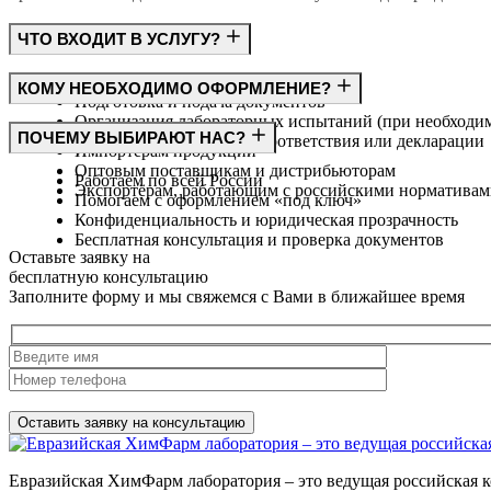
ЧТО ВХОДИТ В УСЛУГУ?
Консультация по требованиям ГОСТ
КОМУ НЕОБХОДИМО ОФОРМЛЕНИЕ?
Подготовка и подача документов
Организация лабораторных испытаний (при необходи
Производителям
ПОЧЕМУ ВЫБИРАЮТ НАС?
Получение сертификата соответствия или декларации
Импортёрам продукции
Оптовым поставщикам и дистрибьюторам
Работаем по всей России
Экспортёрам, работающим с российскими норматива
Помогаем с оформлением «под ключ»
Конфиденциальность и юридическая прозрачность
Бесплатная консультация и проверка документов
Оставьте заявку на
бесплатную
консультацию
Заполните форму и мы свяжемся с Вами в ближайшее время
Нажимая на кнопку, вы разрешаете
обработку персональных д
Евразийская ХимФарм лаборатория – это ведущая российская к