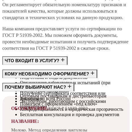
Он регламентирует обязательную номенклатуру признаков и
показателей качества, которые должны использоваться в
стандартах и технических условиях на данную продукцию.
Наша компания предоставляет услуги по сертификации по
ГОСТ Р 51939-2002. Мы поможем оформить документы,
провести необходимые испытания и получить подтверждение
соответствия на ГОСТ Р 51939-2002 в сжатые сроки.
ЧТО ВХОДИТ В УСЛУГУ?
Консультация по требованиям ГОСТ
КОМУ НЕОБХОДИМО ОФОРМЛЕНИЕ?
Подготовка и подача документов
Организация лабораторных испытаний (при
Производителям
ПОЧЕМУ ВЫБИРАЮТ НАС?
необходимости)
Импортёрам продукции
Получение сертификата соответствия или
Оптовым поставщикам и дистрибьюторам
декларации
Работаем по всей России
Экспортёрам, работающим с российскими
Помогаем с оформлением «под ключ»
нормативами
ОБОЗНАЧЕНИЕ:
ГОСТ Р 51939-2002
Конфиденциальность и юридическая прозрачность
Бесплатная консультация и проверка документов
НАЗВАНИЕ:
Молоко. Метод определения лактулозы