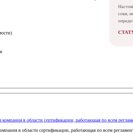
Настоя
соки, 
опреде
СТАТ
мости)
ми
анных
омпания в области сертификации, работающая по всем регламент