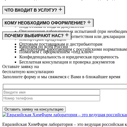
ЧТО ВХОДИТ В УСЛУГУ?
Консультация по требованиям ГОСТ
КОМУ НЕОБХОДИМО ОФОРМЛЕНИЕ?
Подготовка и подача документов
Организация лабораторных испытаний (при необходи
Производителям
ПОЧЕМУ ВЫБИРАЮТ НАС?
Получение сертификата соответствия или декларации
Импортёрам продукции
Оптовым поставщикам и дистрибьюторам
Работаем по всей России
Экспортёрам, работающим с российскими норматива
Помогаем с оформлением «под ключ»
Конфиденциальность и юридическая прозрачность
Бесплатная консультация и проверка документов
Оставьте заявку на
бесплатную
консультацию
Заполните форму и мы свяжемся с Вами в ближайшее время
Нажимая на кнопку, вы разрешаете
обработку персональных д
Евразийская ХимФарм лаборатория – это ведущая российская к