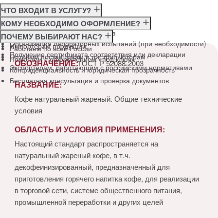
ЧТО ВХОДИТ В УСЛУГУ?
Консультация по требованиям ГОСТ
КОМУ НЕОБХОДИМО ОФОРМЛЕНИЕ?
Подготовка и подача документов
Производителям
ПОЧЕМУ ВЫБИРАЮТ НАС?
Организация лабораторных испытаний (при необходимости)
Импортёрам продукции
Работаем по всей России
Получение сертификата соответствия или декларации
Оптовым поставщикам и дистрибьюторам
Помогаем с оформлением «под ключ»
ОБОЗНАЧЕНИЕ:
ГОСТ Р 52088-2003
Экспортёрам, работающим с российскими нормативами
Конфиденциальность и юридическая прозрачность
Бесплатная консультация и проверка документов
НАЗВАНИЕ:
Кофе натуральный жареный. Общие технические
условия
ОБЛАСТЬ И УСЛОВИЯ ПРИМЕНЕНИЯ:
Настоящий стандарт распространяется на
натуральный жареный кофе, в т.ч.
декофеинизированный, предназначенный для
приготовления горячего напитка кофе, для реализации
в торговой сети, системе общественного питания,
промышленной переработки и других целей