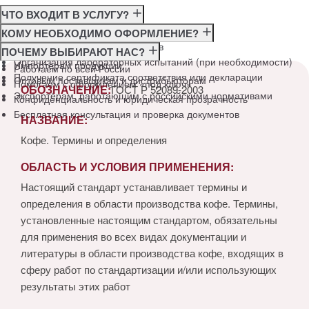
ЧТО ВХОДИТ В УСЛУГУ?
Консультация по требованиям ГОСТ
КОМУ НЕОБХОДИМО ОФОРМЛЕНИЕ?
Подготовка и подача документов
Производителям
ПОЧЕМУ ВЫБИРАЮТ НАС?
Организация лабораторных испытаний (при необходимости)
Импортёрам продукции
Работаем по всей России
Получение сертификата соответствия или декларации
Оптовым поставщикам и дистрибьюторам
Помогаем с оформлением «под ключ»
ОБОЗНАЧЕНИЕ:
ГОСТ Р 52089-2003
Экспортёрам, работающим с российскими нормативами
Конфиденциальность и юридическая прозрачность
Бесплатная консультация и проверка документов
НАЗВАНИЕ:
Кофе. Термины и определения
ОБЛАСТЬ И УСЛОВИЯ ПРИМЕНЕНИЯ:
Настоящий стандарт устанавливает термины и
определения в области производства кофе. Термины,
установленные настоящим стандартом, обязательны
для применения во всех видах документации и
литературы в области производства кофе, входящих в
сферу работ по стандартизации и/или использующих
результаты этих работ