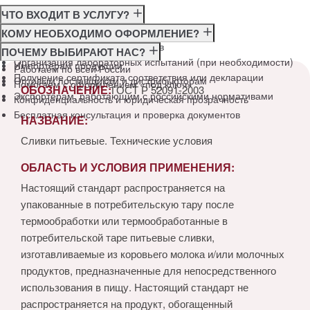
ЧТО ВХОДИТ В УСЛУГУ?
Консультация по требованиям ГОСТ
КОМУ НЕОБХОДИМО ОФОРМЛЕНИЕ?
Подготовка и подача документов
Производителям
ПОЧЕМУ ВЫБИРАЮТ НАС?
Организация лабораторных испытаний (при необходимости)
Импортёрам продукции
Работаем по всей России
Получение сертификата соответствия или декларации
Оптовым поставщикам и дистрибьюторам
Помогаем с оформлением «под ключ»
ОБОЗНАЧЕНИЕ:
ГОСТ Р 52091-2003
Экспортёрам, работающим с российскими нормативами
Конфиденциальность и юридическая прозрачность
Бесплатная консультация и проверка документов
НАЗВАНИЕ:
Сливки питьевые. Технические условия
ОБЛАСТЬ И УСЛОВИЯ ПРИМЕНЕНИЯ:
Настоящий стандарт распространяется на
упакованные в потребительскую тару после
термообработки или термообработанные в
потребительской таре питьевые сливки,
изготавливаемые из коровьего молока и/или молочных
продуктов, предназначенные для непосредственного
использования в пищу. Настоящий стандарт не
распространяется на продукт, обогащенный