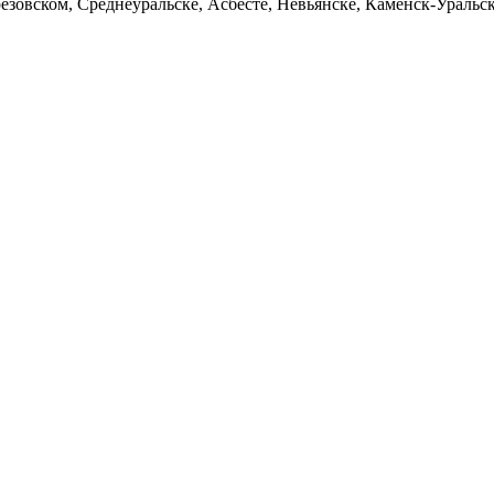
езовском, Среднеуральске, Асбесте, Невьянске, Каменск-Уральс