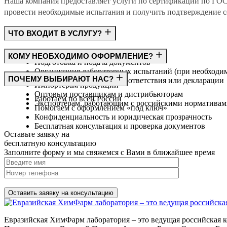
Наша компания предоставляет услуги по сертификации по ГО
провести необходимые испытания и получить подтверждение со
ЧТО ВХОДИТ В УСЛУГУ?
Консультация по требованиям ГОСТ
КОМУ НЕОБХОДИМО ОФОРМЛЕНИЕ?
Подготовка и подача документов
Организация лабораторных испытаний (при необходи
Производителям
ПОЧЕМУ ВЫБИРАЮТ НАС?
Получение сертификата соответствия или декларации
Импортёрам продукции
Оптовым поставщикам и дистрибьюторам
Работаем по всей России
Экспортёрам, работающим с российскими норматива
Помогаем с оформлением «под ключ»
Конфиденциальность и юридическая прозрачность
Бесплатная консультация и проверка документов
Оставьте заявку на
бесплатную
консультацию
Заполните форму и мы свяжемся с Вами в ближайшее время
Нажимая на кнопку, вы разрешаете
обработку персональных д
Евразийская ХимФарм лаборатория – это ведущая российская к