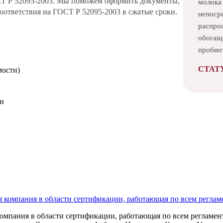
СТ Р 52095-2003. Мы поможем оформить документы,
молока
ответствия на ГОСТ Р 52095-2003 в сжатые сроки.
непоср
распро
обогащ
пробио
СТАТ
мости)
ми
анных
омпания в области сертификации, работающая по всем регламент