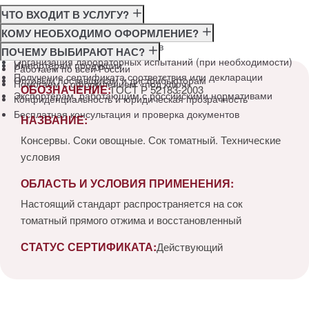
ЧТО ВХОДИТ В УСЛУГУ?
Консультация по требованиям ГОСТ
КОМУ НЕОБХОДИМО ОФОРМЛЕНИЕ?
Подготовка и подача документов
Производителям
ПОЧЕМУ ВЫБИРАЮТ НАС?
Организация лабораторных испытаний (при необходимости)
Импортёрам продукции
Работаем по всей России
Получение сертификата соответствия или декларации
Оптовым поставщикам и дистрибьюторам
Помогаем с оформлением «под ключ»
ОБОЗНАЧЕНИЕ:
ГОСТ Р 52183-2003
Экспортёрам, работающим с российскими нормативами
Конфиденциальность и юридическая прозрачность
Бесплатная консультация и проверка документов
НАЗВАНИЕ:
Консервы. Соки овощные. Сок томатный. Технические
условия
ОБЛАСТЬ И УСЛОВИЯ ПРИМЕНЕНИЯ:
Настоящий стандарт распространяется на сок
томатный прямого отжима и восстановленный
СТАТУС СЕРТИФИКАТА:
Действующий