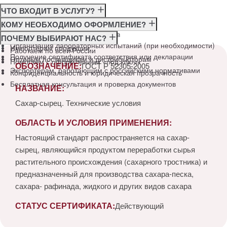
ЧТО ВХОДИТ В УСЛУГУ?
Консультация по требованиям ГОСТ
КОМУ НЕОБХОДИМО ОФОРМЛЕНИЕ?
Подготовка и подача документов
Производителям
ПОЧЕМУ ВЫБИРАЮТ НАС?
Организация лабораторных испытаний (при необходимости)
Импортёрам продукции
Работаем по всей России
Получение сертификата соответствия или декларации
Оптовым поставщикам и дистрибьюторам
Помогаем с оформлением «под ключ»
ОБОЗНАЧЕНИЕ:
ГОСТ Р 52305-2005
Экспортёрам, работающим с российскими нормативами
Конфиденциальность и юридическая прозрачность
Бесплатная консультация и проверка документов
НАЗВАНИЕ:
Сахар-сырец. Технические условия
ОБЛАСТЬ И УСЛОВИЯ ПРИМЕНЕНИЯ:
Настоящий стандарт распространяется на сахар-
сырец, являющийся продуктом переработки сырья
растительного происхождения (сахарного тростника) и
предназначенный для производства сахара-песка,
сахара- рафинада, жидкого и других видов сахара
СТАТУС СЕРТИФИКАТА:
Действующий