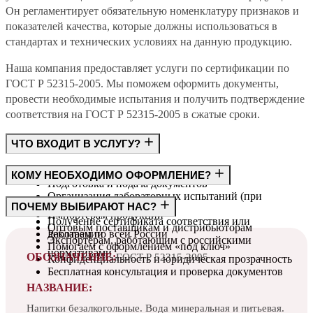
Он регламентирует обязательную номенклатуру признаков и
показателей качества, которые должны использоваться в
стандартах и технических условиях на данную продукцию.
Наша компания предоставляет услуги по сертификации по
ГОСТ Р 52315-2005. Мы поможем оформить документы,
провести необходимые испытания и получить подтверждение
соответствия на ГОСТ Р 52315-2005 в сжатые сроки.
ЧТО ВХОДИТ В УСЛУГУ?
Консультация по требованиям ГОСТ
КОМУ НЕОБХОДИМО ОФОРМЛЕНИЕ?
Подготовка и подача документов
Организация лабораторных испытаний (при
Производителям
ПОЧЕМУ ВЫБИРАЮТ НАС?
необходимости)
Импортёрам продукции
Получение сертификата соответствия или
Оптовым поставщикам и дистрибьюторам
декларации
Работаем по всей России
Экспортёрам, работающим с российскими
Помогаем с оформлением «под ключ»
нормативами
ОБОЗНАЧЕНИЕ:
ГОСТ Р 52315-2005
Конфиденциальность и юридическая прозрачность
Бесплатная консультация и проверка документов
НАЗВАНИЕ:
Напитки безалкогольные. Вода минеральная и питьевая.