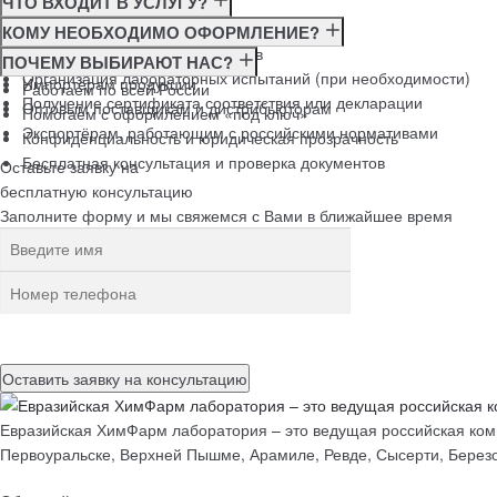
ЧТО ВХОДИТ В УСЛУГУ?
Консультация по требованиям ГОСТ
КОМУ НЕОБХОДИМО ОФОРМЛЕНИЕ?
Подготовка и подача документов
Производителям
ПОЧЕМУ ВЫБИРАЮТ НАС?
Организация лабораторных испытаний (при необходимости)
Импортёрам продукции
Работаем по всей России
Получение сертификата соответствия или декларации
Оптовым поставщикам и дистрибьюторам
Помогаем с оформлением «под ключ»
Экспортёрам, работающим с российскими нормативами
Конфиденциальность и юридическая прозрачность
Бесплатная консультация и проверка документов
Оставьте заявку на
бесплатную
консультацию
Заполните форму и мы свяжемся с Вами в ближайшее время
Нажимая на кнопку, вы разрешаете
обработку персональных данн
Евразийская ХимФарм лаборатория – это ведущая российская комп
Первоуральске, Верхней Пышме, Арамиле, Ревде, Сысерти, Березо