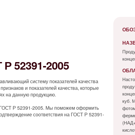
ОБО
НАЗ
Проду
конце
Р 52391-2005
ОБЛ
Насто
навливающий систему показателей качества
проду
признаков и показателей качества, которые
конце
ях на данную продукцию.
куб. 
 ГОСТ Р 52391-2005. Мы поможем оформить
фотом
одтверждение соответствия на ГОСТ Р 52391-
ферме
(НАД+
кисло