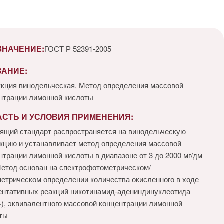
ЗНАЧЕНИЕ:
ГОСТ Р 52391-2005
ВАНИЕ:
кция винодельческая. Метод определения массовой
нтрации лимонной кислоты
АСТЬ И УСЛОВИЯ ПРИМЕНЕНИЯ:
ящий стандарт распространяется на винодельческую
кцию и устанавливает метод определения массовой
нтрации лимонной кислоты в диапазоне от 3 до 2000 мг/дм
Метод основан на спектрофотометрическом/
етрическом определении количества окисленного в ходе
нтативных реакций никотинамид-адениндинуклеотида
), эквивалентного массовой концентрации лимонной
ты