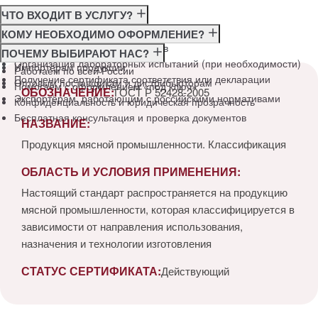
ЧТО ВХОДИТ В УСЛУГУ?
Консультация по требованиям ГОСТ
КОМУ НЕОБХОДИМО ОФОРМЛЕНИЕ?
Подготовка и подача документов
Производителям
ПОЧЕМУ ВЫБИРАЮТ НАС?
Организация лабораторных испытаний (при необходимости)
Импортёрам продукции
Работаем по всей России
Получение сертификата соответствия или декларации
Оптовым поставщикам и дистрибьюторам
Помогаем с оформлением «под ключ»
ОБОЗНАЧЕНИЕ:
ГОСТ Р 52428-2005
Экспортёрам, работающим с российскими нормативами
Конфиденциальность и юридическая прозрачность
Бесплатная консультация и проверка документов
НАЗВАНИЕ:
Продукция мясной промышленности. Классификация
ОБЛАСТЬ И УСЛОВИЯ ПРИМЕНЕНИЯ:
Настоящий стандарт распространяется на продукцию
мясной промышленности, которая классифицируется в
зависимости от направления использования,
назначения и технологии изготовления
СТАТУС СЕРТИФИКАТА:
Действующий