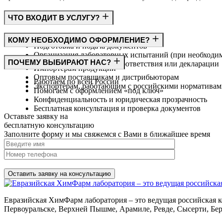
ЧТО ВХОДИТ В УСЛУГУ?
Консультация по требованиям ГОСТ
КОМУ НЕОБХОДИМО ОФОРМЛЕНИЕ?
Подготовка и подача документов
Организация лабораторных испытаний (при необходи
Производителям
ПОЧЕМУ ВЫБИРАЮТ НАС?
Получение сертификата соответствия или декларации
Импортёрам продукции
Оптовым поставщикам и дистрибьюторам
Работаем по всей России
Экспортёрам, работающим с российскими норматива
Помогаем с оформлением «под ключ»
Конфиденциальность и юридическая прозрачность
Бесплатная консультация и проверка документов
Оставьте заявку на
бесплатную
консультацию
Заполните форму и мы свяжемся с Вами в ближайшее время
Нажимая на кнопку, вы разрешаете
обработку персональных д
Евразийская ХимФарм лаборатория – это ведущая российская к
Первоуральске, Верхней Пышме, Арамиле, Ревде, Сысерти, Бер