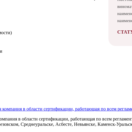
виномат
наимен
наимен
СТАТ
мости)
ми
анных
омпания в области сертификации, работающая по всем регламент
езовском, Среднеуральске, Асбесте, Невьянске, Каменск-Уральс