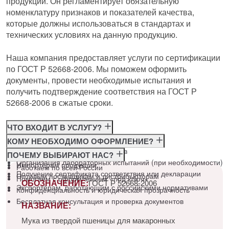
продукции. Он регламентирует обязательную
номенклатуру признаков и показателей качества,
которые должны использоваться в стандартах и
технических условиях на данную продукцию.
Наша компания предоставляет услуги по сертификации
по ГОСТ Р 52668-2006. Мы поможем оформить
документы, провести необходимые испытания и
получить подтверждение соответствия на ГОСТ Р
52668-2006 в сжатые сроки.
ЧТО ВХОДИТ В УСЛУГУ?
Консультация по требованиям ГОСТ
КОМУ НЕОБХОДИМО ОФОРМЛЕНИЕ?
Подготовка и подача документов
Производителям
ПОЧЕМУ ВЫБИРАЮТ НАС?
Организация лабораторных испытаний (при необходимости)
Импортёрам продукции
Работаем по всей России
Получение сертификата соответствия или декларации
Оптовым поставщикам и дистрибьюторам
Помогаем с оформлением «под ключ»
ОБОЗНАЧЕНИЕ:
ГОСТ Р 52668-2006
Экспортёрам, работающим с российскими нормативами
Конфиденциальность и юридическая прозрачность
Бесплатная консультация и проверка документов
НАЗВАНИЕ:
Мука из твердой пшеницы для макаронных