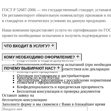
ГОСТ Р 52687-2006 — это государственный стандарт, устанавл
Он регламентирует обязательную номенклатуру признаков и по
в стандартах и технических условиях на данную продукцию.
Наша компания предоставляет услуги по сертификации по ГО
провести необходимые испытания и получить подтверждение со
ЧТО ВХОДИТ В УСЛУГУ?
Консультация по требованиям ГОСТ
КОМУ НЕОБХОДИМО ОФОРМЛЕНИЕ?
Подготовка и подача документов
Организация лабораторных испытаний (при необходи
Производителям
ПОЧЕМУ ВЫБИРАЮТ НАС?
Получение сертификата соответствия или декларации
Импортёрам продукции
Оптовым поставщикам и дистрибьюторам
Работаем по всей России
Экспортёрам, работающим с российскими норматива
Помогаем с оформлением «под ключ»
Конфиденциальность и юридическая прозрачность
Бесплатная консультация и проверка документов
Оставьте заявку на
бесплатную
консультацию
Заполните форму и мы свяжемся с Вами в ближайшее время