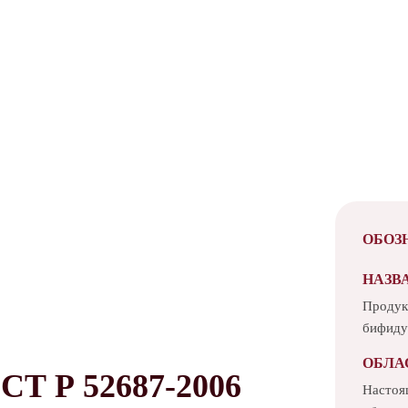
ОБОЗ
НАЗВ
Продук
бифиду
ОБЛА
 Р 52687-2006
Настоя