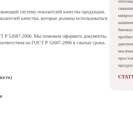
обогащ
скваши
ивающий систему показателей качества продукции.
микроо
казателей качества, которые должны использоваться
наимен
биомас
СТ Р 52687-2006. Мы поможем оформить документы,
пробиот
ответствия на ГОСТ Р 52687-2006 в сжатые сроки.
диетиче
месячн
просто
продук
СТАТ
мости)
ми