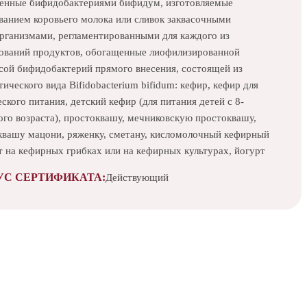
енные бифидобактериями бифидум, изготовляемые
ванием коровьего молока или сливок заквасочными
рганизмами, регламентированными для каждого из
ований продуктов, обогащенные лиофилизированной
сой бифидобактерий прямого внесения, состоящей из
ического вида Bifidobacterium bifidum: кефир, кефир для
ского питания, детский кефир (для питания детей с 8-
ого возраста), простоквашу, мечниковскую простоквашу,
квашу мацони, ряженку, сметану, кисломолочный кефирный
т на кефирных грибках или на кефирных культурах, йогурт
УС СЕРТИФИКАТА:
Действующий