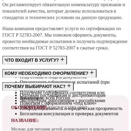
Он регламентирует обязательную номенклатуру признаков и
показателей качества, которые должны использоваться в
стандартах и технических условиях на данную продукцию.
Наша компания предоставляет услуги по сертификации по
ГОСТ Р 52783-2007. Мы поможем оформить документы,
провести необходимые испытания и получить подтверждение
соответствия на ГОСТ Р 52783-2007 в сжатые сроки.
ЧТО ВХОДИТ В УСЛУГУ?
Консультация по требованиям ГОСТ
КОМУ НЕОБХОДИМО ОФОРМЛЕНИЕ?
Подготовка и подача документов
Организация лабораторных испытаний (при
Производителям
ПОЧЕМУ ВЫБИРАЮТ НАС?
необходимости)
Импортёрам продукции
Получение сертификата соответствия или
Оптовым поставщикам и дистрибьюторам
декларации
Работаем по всей России
Экспортёрам, работающим с российскими
Помогаем с оформлением «под ключ»
нормативами
ОБОЗНАЧЕНИЕ:
ГОСТ Р 52783-2007
Конфиденциальность и юридическая прозрачность
Бесплатная консультация и проверка документов
НАЗВАНИЕ:
Молоко для питания детей дошкольного и школьного