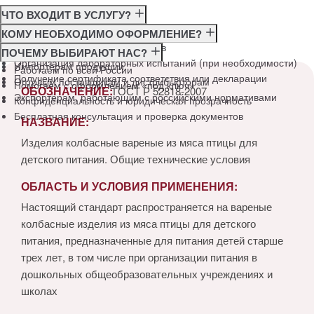
ЧТО ВХОДИТ В УСЛУГУ?
Консультация по требованиям ГОСТ
КОМУ НЕОБХОДИМО ОФОРМЛЕНИЕ?
Подготовка и подача документов
Производителям
ПОЧЕМУ ВЫБИРАЮТ НАС?
Организация лабораторных испытаний (при необходимости)
Импортёрам продукции
Работаем по всей России
Получение сертификата соответствия или декларации
Оптовым поставщикам и дистрибьюторам
Помогаем с оформлением «под ключ»
ОБОЗНАЧЕНИЕ:
ГОСТ Р 52818-2007
Экспортёрам, работающим с российскими нормативами
Конфиденциальность и юридическая прозрачность
Бесплатная консультация и проверка документов
НАЗВАНИЕ:
Изделия колбасные вареные из мяса птицы для
детского питания. Общие технические условия
ОБЛАСТЬ И УСЛОВИЯ ПРИМЕНЕНИЯ:
Настоящий стандарт распространяется на вареные
колбасные изделия из мяса птицы для детского
питания, предназначенные для питания детей старше
трех лет, в том числе при организации питания в
дошкольных общеобразовательных учреждениях и
школах