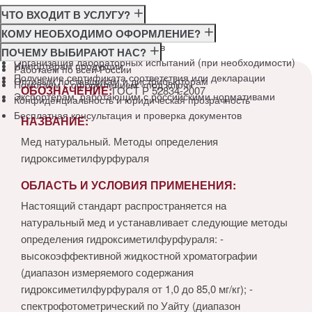
ЧТО ВХОДИТ В УСЛУГУ?
Консультация по требованиям ГОСТ
КОМУ НЕОБХОДИМО ОФОРМЛЕНИЕ?
Подготовка и подача документов
Производителям
ПОЧЕМУ ВЫБИРАЮТ НАС?
Организация лабораторных испытаний (при необходимости)
Импортёрам продукции
Работаем по всей России
Получение сертификата соответствия или декларации
Оптовым поставщикам и дистрибьюторам
Помогаем с оформлением «под ключ»
ОБОЗНАЧЕНИЕ:
ГОСТ Р 52834-2007
Экспортёрам, работающим с российскими нормативами
Конфиденциальность и юридическая прозрачность
Бесплатная консультация и проверка документов
НАЗВАНИЕ:
Мед натуральный. Методы определения
гидроксиметилфурфураля
ОБЛАСТЬ И УСЛОВИЯ ПРИМЕНЕНИЯ:
Настоящий стандарт распространяется на
натуральный мед и устанавливает следующие методы
определения гидроксиметилфурфураля: -
высокоэффективной жидкостной хроматографии
(диапазон измеряемого содержания
гидроксиметилфурфураля от 1,0 до 85,0 мг/кг); -
спектрофотометрический по Уайту (диапазон