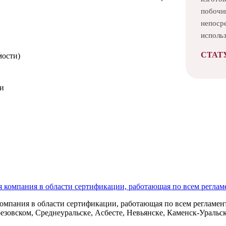
побочн
непоср
исполь
СТАТ
мости)
ми
анных
омпания в области сертификации, работающая по всем регламент
езовском, Среднеуральске, Асбесте, Невьянске, Каменск-Уральс