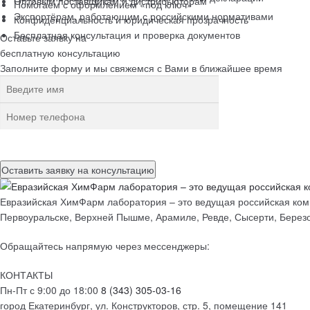
Оптовым поставщикам и дистрибьюторам
Помогаем с оформлением «под ключ»
Экспортёрам, работающим с российскими нормативами
Конфиденциальность и юридическая прозрачность
Бесплатная консультация и проверка документов
Оставьте заявку на
бесплатную
консультацию
Заполните форму и мы свяжемся с Вами в ближайшее время
Нажимая на кнопку, вы разрешаете
обработку персональных данн
Евразийская ХимФарм лаборатория – это ведущая российская комп
Первоуральске, Верхней Пышме, Арамиле, Ревде, Сысерти, Березо
Обращайтесь напрямую через мессенджеры:
КОНТАКТЫ
Пн-Пт с 9:00 до 18:00
8 (343) 305-03-16
город Екатеринбург, ул. Конструкторов, стр. 5, помещение 141