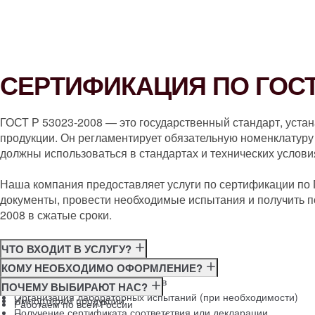
СЕРТИФИКАЦИЯ ПО ГОСТ 
ГОСТ Р 53023-2008 — это государственный стандарт, уста
продукции. Он регламентирует обязательную номенклатуру 
должны использоваться в стандартах и технических услови
Наша компания предоставляет услуги по сертификации по
документы, провести необходимые испытания и получить п
2008 в сжатые сроки.
ЧТО ВХОДИТ В УСЛУГУ?
Консультация по требованиям ГОСТ
КОМУ НЕОБХОДИМО ОФОРМЛЕНИЕ?
Подготовка и подача документов
Производителям
ПОЧЕМУ ВЫБИРАЮТ НАС?
Организация лабораторных испытаний (при необходимости)
Импортёрам продукции
Работаем по всей России
Получение сертификата соответствия или декларации