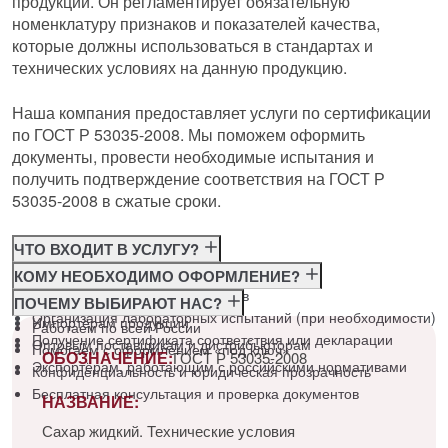
продукции. Он регламентирует обязательную
номенклатуру признаков и показателей качества,
которые должны использоваться в стандартах и
технических условиях на данную продукцию.
Наша компания предоставляет услуги по сертификации
по ГОСТ Р 53035-2008. Мы поможем оформить
документы, провести необходимые испытания и
получить подтверждение соответствия на ГОСТ Р
53035-2008 в сжатые сроки.
ЧТО ВХОДИТ В УСЛУГУ?
Консультация по требованиям ГОСТ
КОМУ НЕОБХОДИМО ОФОРМЛЕНИЕ?
Подготовка и подача документов
Производителям
ПОЧЕМУ ВЫБИРАЮТ НАС?
Организация лабораторных испытаний (при необходимости)
Импортёрам продукции
Работаем по всей России
Получение сертификата соответствия или декларации
Оптовым поставщикам и дистрибьюторам
Помогаем с оформлением «под ключ»
ОБОЗНАЧЕНИЕ:
ГОСТ Р 53035-2008
Экспортёрам, работающим с российскими нормативами
Конфиденциальность и юридическая прозрачность
Бесплатная консультация и проверка документов
НАЗВАНИЕ:
Сахар жидкий. Технические условия